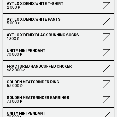
НОВИНКА
ПРЕДЗАКАЗ
AYTLO X DEMIX WHITE T-SHIRT
2 000 ₽
ПОЛИТИКА
НОВИНКА
AYTLO X DEMIX WHITE PANTS
5 000 ₽
Фейсбук
Инстаграм
НОВИНКА
AYTLO X DEMIX BLACK RUNNING SOCKS
1 300 ₽
НОВИНКА
ПРЕДЗАКАЗ
UNITY MINI PENDANT
70 000 ₽
© Аутло, 2026
НОВИНКА
FRACTURED HANDCUFFED CHOKER
662 000 ₽
НОВИНКА
GOLDEN MEATGRINDER RING
52 000 ₽
НОВИНКА
GOLDEN MEATGRINDER EARRINGS
73 000 ₽
НОВИНКА
UNITY MINI PENDANT