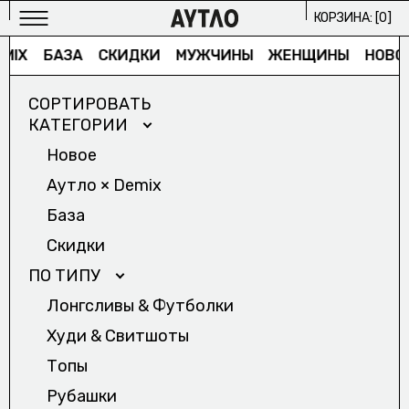
КОРЗИНА: [
0
]
MIX
БАЗА
СКИДКИ
МУЖЧИНЫ
ЖЕНЩИНЫ
НОВОЕ
СОРТИРОВАТЬ
КАТЕГОРИИ
Новое
Аутло × Demix
МУЖСКОЕ
База
ИЗБРАННОЕ/
Скидки
ЖЕНСКОЕ
ПО ТИПУ
ИЗБРАННОЕ/
Лонгсливы & Футболки
АРХИВ
Худи & Cвитшоты
2024/
Топы
ПРОЕКТЫ
Рубашки