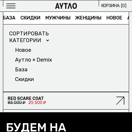
КОРЗИНА: [
0
]
БАЗА
СКИДКИ
МУЖЧИНЫ
ЖЕНЩИНЫ
НОВОЕ
А
СОРТИРОВАТЬ
КАТЕГОРИИ
Новое
Аутло × Demix
МУЖСКОЕ
База
ИЗБРАННОЕ/
Скидки
ЖЕНСКОЕ
ИЗБРАННОЕ/
СКИДКА
RED SCARE COAT
85 000 ₽
25 500 ₽
АРХИВ
2024/
ПРОЕКТЫ
БУДЕМ НА