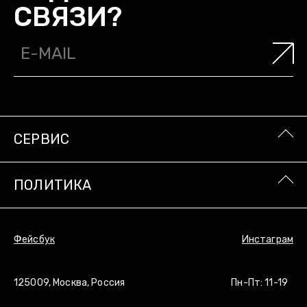
СВЯЗИ?
СТУДИИ OUTLAW MOSCOW/
О НАС
О КОМПАНИИ/
БУДЕМ НА
СЕРВИС
СВЯЗИ?
ПОЛИТИКА
Фейсбук
Инстаграм
125009, Москва, Россия
Пн-Пт: 11-19
СЕРВИС