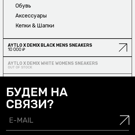
СТУДИИ OUTLAW MOSCOW/
Обувь
О НАС
Аксесcуары
Кепки & Шапки
О КОМПАНИИ/
НОВИНКА
AYTLO X DEMIX BLACK MENS SNEAKERS
10 000 ₽
БУДЕМ НА
НОВИНКА
AYTLO X DEMIX WHITE WOMENS SNEAKERS
OUT OF STOCK
СВЯЗИ?
БУДЕМ НА
СВЯЗИ?
СЕРВИС