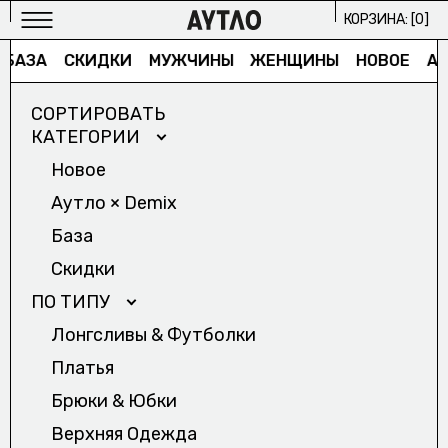
КОРЗИНА: [
0
]
БАЗА
СКИДКИ
МУЖЧИНЫ
ЖЕНЩИНЫ
НОВОЕ
АУ
СОРТИРОВАТЬ
КАТЕГОРИИ
Новое
Аутло × Demix
МУЖСКОЕ
База
ИЗБРАННОЕ/
Скидки
ЖЕНСКОЕ
ПО ТИПУ
ИЗБРАННОЕ/
Лонгсливы & Футболки
АРХИВ
Платья
2024/
Брюки & Юбки
ПРОЕКТЫ
Верхняя Одежда