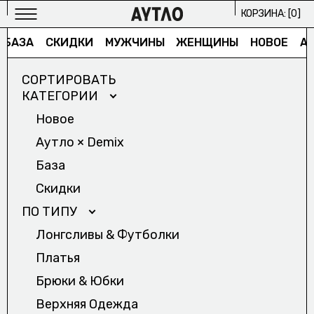
КОРЗИНА: [
0
]
БАЗА
СКИДКИ
МУЖЧИНЫ
ЖЕНЩИНЫ
НОВОЕ
АУ
СОРТИРОВАТЬ
КАТЕГОРИИ
Новое
Аутло × Demix
МУЖСКОЕ
База
ИЗБРАННОЕ/
Скидки
ЖЕНСКОЕ
ПО ТИПУ
ИЗБРАННОЕ/
Лонгсливы & Футболки
АРХИВ
Платья
2024/
Брюки & Юбки
ПРОЕКТЫ
Верхняя Одежда