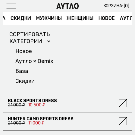
КОРЗИНА: [
0
]
ЗА
СКИДКИ
МУЖЧИНЫ
ЖЕНЩИНЫ
НОВОЕ
АУТЛО
СОРТИРОВАТЬ
КАТЕГОРИИ
Новое
Аутло × Demix
МУЖСКОЕ
База
ИЗБРАННОЕ/
Скидки
ЖЕНСКОЕ
ИЗБРАННОЕ/
СКИДКА
BLACK SPORTS DRESS
21 000 ₽
10 500 ₽
АРХИВ
СКИДКА
HUNTER CAMO SPORTS DRESS
2024/
21 000 ₽
11 000 ₽
ПРОЕКТЫ