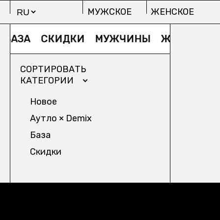
МУЖСКОЕ
ЖЕНСКОЕ
БАЗА
СКИДКИ
МУЖЧИНЫ
ЖЕНЩИНЫ
СОРТИРОВАТЬ
КАТЕГОРИИ
Новое
Аутло × Demix
МУЖСКОЕ
Ж
База
ИЗБРАННОЕ/
ПРОЕКТЫ
Скидки
СТУДИИ OUTLAW M