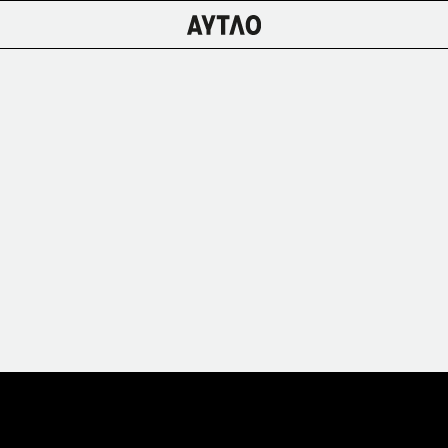
НОВОЕ
АУТЛО × DEMIX
БАЗА
СКИДКИ
ЕНСКОЕ
ИЗБРАННОЕ/
OSCOW/