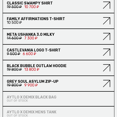
СКИДКА
CLASSIC SWAMPY SHIRT
19 500 ₽
10 700 ₽
СКИДКА
FAMILY AFFIRMATIONS T-SHIRT
10 500 ₽
СКИДКА
META USHANKA 3.0 MILKY
14 600 ₽
7 300 ₽
СКИДКА
CASTLEVANIA LOGO T-SHIRT
9 500 ₽
6 600 ₽
СКИДКА
BLACK BUBBLE OUTLAW HOODIE
19 800 ₽
13 800 ₽
СКИДКА
GREY SOUL ASYLUM ZIP-UP
19 800 ₽
9 900 ₽
НОВИНКА
AYTLO X DEMIX BLACK BAG
OUT OF STOCK
НОВИНКА
ПРЕДЗАКАЗ
AYTLO X DEMIX MENS TANK
OUT OF STOCK