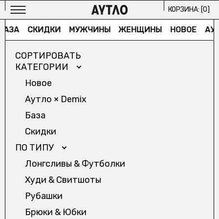
КОРЗИНА: [
0
]
АЗА
СКИДКИ
МУЖЧИНЫ
ЖЕНЩИНЫ
НОВОЕ
АУТЛ
СОРТИРОВАТЬ
КАТЕГОРИИ
Новое
Аутло × Demix
МУЖСКОЕ
База
ИЗБРАННОЕ/
Скидки
ЖЕНСКОЕ
ПО ТИПУ
ИЗБРАННОЕ/
Лонгсливы & Футболки
АРХИВ
Худи & Cвитшоты
2024/
Рубашки
ПРОЕКТЫ
Брюки & Юбки