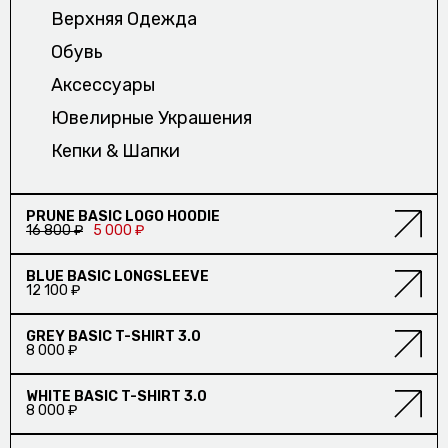
СТУДИИ OUTLAW MOSCOW/
Верхняя Одежда
О НАС
Обувь
Аксесcуары
О КОМПАНИИ/
Ювелирные Украшения
Кепки & Шапки
БУДЕМ НА
СКИДКА
PRUNE BASIC LOGO HOODIE
16 800 ₽
5 000 ₽
СВЯЗИ?
BLUE BASIC LONGSLEEVE
12 100 ₽
GREY BASIC T-SHIRT 3.0
8 000 ₽
WHITE BASIC T-SHIRT 3.0
8 000 ₽
СЕРВИС