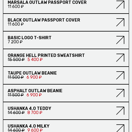
MARSALA OUTLAW PASSPORT COVER
11 600 ₽
ПОЛИТИКА
BLACK OUTLAW PASSPORT COVER
11 600 ₽
Фейсбук
Инстаграм
BASIC LOGO T-SHIRT
7 200 ₽
СКИДКА
ORANGE HELL PRINTED SWEATSHIRT
15 500 ₽
5 400 ₽
© Аутло, 2026
СКИДКА
TAUPE OUTLAW BEANIE
11 500 ₽
6 900 ₽
СКИДКА
ASPHALT OUTLAW BEANIE
11 500 ₽
6 900 ₽
СКИДКА
USHANKA 4.0 TEDDY
14 600 ₽
8 700 ₽
СКИДКА
USHANKA 4.0 MILKY
14 600 ₽
9 600 ₽