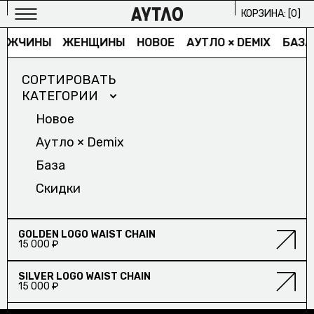
КОРЗИНА: [
0
]
УЖЧИНЫ
ЖЕНЩИНЫ
НОВОЕ
АУТЛО × DEMIX
БАЗА
СОРТИРОВАТЬ
КАТЕГОРИИ
Новое
Аутло × Demix
МУЖСКОЕ
База
ИЗБРАННОЕ/
Скидки
ЖЕНСКОЕ
ИЗБРАННОЕ/
GOLDEN LOGO WAIST CHAIN
15 000 ₽
АРХИВ
SILVER LOGO WAIST CHAIN
2024/
15 000 ₽
ПРОЕКТЫ