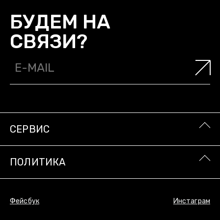
СТУДИИ OUTLAW MOSCOW/
БУДЕМ НА
О НАС
СВЯЗИ?
О КОМПАНИИ/
БУДЕМ НА
СВЯЗИ?
СЕРВИС
ПОЛИТИКА
Фейсбук
Инстаграм
СЕРВИС