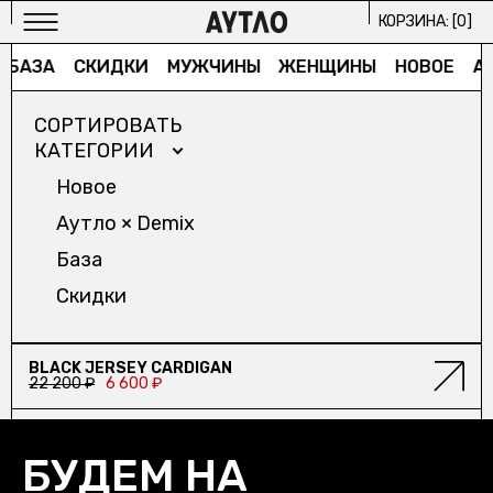
КОРЗИНА: [
0
]
БАЗА
СКИДКИ
МУЖЧИНЫ
ЖЕНЩИНЫ
НОВОЕ
АУ
СОРТИРОВАТЬ
КАТЕГОРИИ
Новое
Аутло × Demix
МУЖСКОЕ
База
ИЗБРАННОЕ/
Скидки
ЖЕНСКОЕ
ИЗБРАННОЕ/
СКИДКА
BLACK JERSEY CARDIGAN
22 200 ₽
6 600 ₽
АРХИВ
2024/
ПРОЕКТЫ
БУДЕМ НА