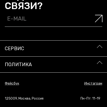
СВЯЗИ?
СТУДИИ OUTLAW MOSCOW/
О НАС
О КОМПАНИИ/
БУДЕМ НА
СЕРВИС
СВЯЗИ?
ПОЛИТИКА
Фейсбук
Инстаграм
125009, Москва, Россия
Пн-Пт: 11-19
СЕРВИС