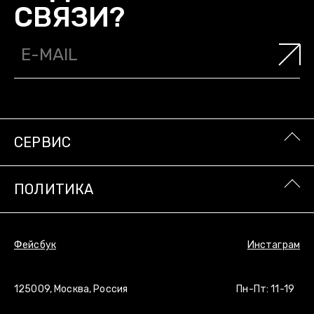
СВЯЗИ?
СТУДИИ OUTLAW MOSCOW/
О НАС
О КОМПАНИИ/
БУДЕМ НА
СЕРВИС
СВЯЗИ?
ПОЛИТИКА
Фейсбук
Инстаграм
125009, Москва, Россия
Пн-Пт: 11-19
СЕРВИС