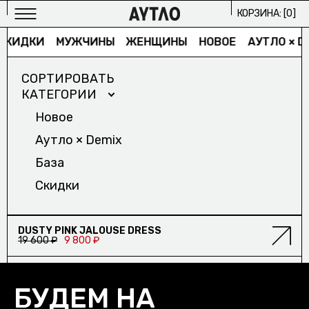
КОРЗИНА: [
0
]
СКИДКИ
МУЖЧИНЫ
ЖЕНЩИНЫ
НОВОЕ
АУТЛО × D
СОРТИРОВАТЬ
КАТЕГОРИИ
Новое
Аутло × Demix
МУЖСКОЕ
База
ИЗБРАННОЕ/
Скидки
ЖЕНСКОЕ
ИЗБРАННОЕ/
СКИДКА
DUSTY PINK JALOUSE DRESS
19 600 ₽
9 800 ₽
АРХИВ
2024/
ПРОЕКТЫ
БУДЕМ НА