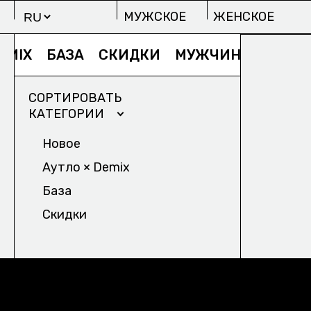
МУЖСКОЕ
ЖЕНСКОЕ
BLACK BUB
EMIX
БАЗА
СКИДКИ
МУЖЧИНЫ
СКИДК
ЖЕНЩ
19 800 ₽
1
СОРТИРОВАТЬ
КАТЕГОРИИ
Новое
Аутло × Demix
МУЖСКОЕ
Ж
База
ИЗБРАННОЕ/
ПРОЕКТЫ
Скидки
СТУДИИ OUTLAW M