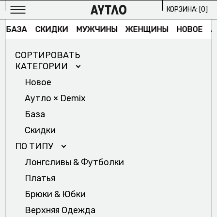
КОРЗИНА: [
0
]
БАЗА
СКИДКИ
МУЖЧИНЫ
ЖЕНЩИНЫ
НОВОЕ
А
СОРТИРОВАТЬ
КАТЕГОРИИ
Новое
Аутло × Demix
МУЖСКОЕ
База
ИЗБРАННОЕ/
Скидки
ЖЕНСКОЕ
ПО ТИПУ
ИЗБРАННОЕ/
Лонгсливы & Футболки
АРХИВ
Платья
2024/
Брюки & Юбки
ПРОЕКТЫ
Верхняя Одежда