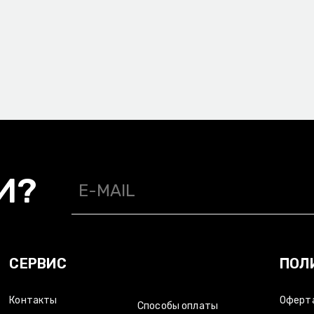
БМЕН/
СПОСОБЫ ОПЛАТЫ/
ВАКАНСИИ/
/
ОТКАЗ ОТ ОТВЕТСТВЕННОСТИ
И?
СЕРВИС
ПОЛ
Контакты
Оферт
Способы оплаты