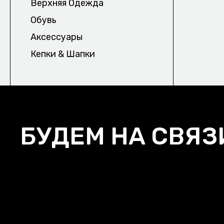
Верхняя Одежда
Обувь
КОНТАКТЫ/
ДОСТАВКА/
ВОЗВРАТ И О
Аксесcуары
ПОЛИТИКА КОНФИДЕНЦИАЛЬНОСТИ
Кепки & Шапки
БУДЕМ НА СВЯЗ