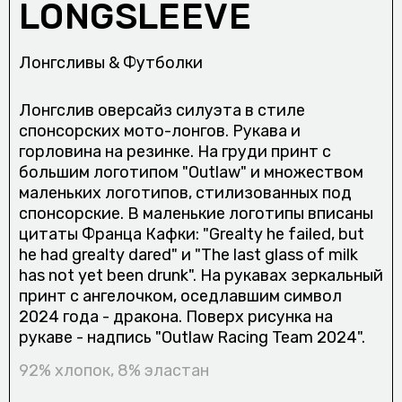
LONGSLEEVE
Лонгсливы & Футболки
Лонгслив оверсайз силуэта в стиле
спонсорских мото-лонгов. Рукава и
горловина на резинке. На груди принт с
большим логотипом "Outlaw" и множеством
маленьких логотипов, стилизованных под
спонсорские. В маленькие логотипы вписаны
цитаты Франца Кафки: "Grealty he failed, but
he had grealty dared" и "The last glass of milk
has not yet been drunk". На рукавах зеркальный
принт с ангелочком, оседлавшим символ
2024 года - дракона. Поверх рисунка на
рукаве - надпись "Outlaw Racing Team 2024".
92% хлопок, 8% эластан