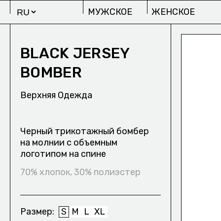
МУЖСКОЕ
ЖЕНСКОЕ
BLACK JERSEY
BOMBER
Верхняя Одежда
МУЖСКОЕ
Ж
Черный трикотажный бомбер
ИЗБРАННОЕ/
на молнии с объемным
ПРОЕКТЫ
логотипом на спине
СТУДИИ OUTLAW M
70% хлопок, 30% полиэстер
Размер
S
M
L
XL