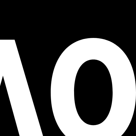
Пн-Пт: 11-19
фейсбук
инстаграм