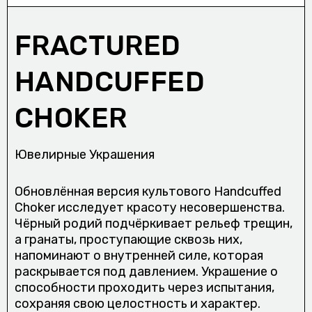
ПОЛИТИКА
FRACTURED
HANDCUFFED
Фейсбук
Инстаграм
CHOKER
Ювелирные Украшения
© Аутло, 2026
Обновлённая версия культового Handcuffed
Choker исследует красоту несовершенства.
Чёрный родий подчёркивает рельеф трещин,
а гранаты, проступающие сквозь них,
напоминают о внутренней силе, которая
раскрывается под давлением. Украшение о
способности проходить через испытания,
сохраняя свою целостность и характер.